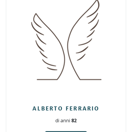
ALBERTO FERRARIO
di anni
82