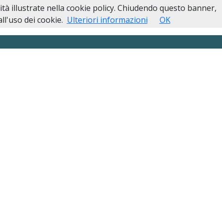
lità illustrate nella cookie policy. Chiudendo questo banner,
ali
In Caso di Decesso
Case Funerarie
Contatti
l'uso dei cookie.
Ulteriori informazioni
OK