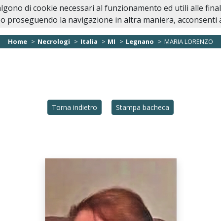
valgono di cookie necessari al funzionamento ed utili alle fina
Home
Necrologi
Servizi
Lavori Cimiteri
o proseguendo la navigazione in altra maniera, acconsenti al
Home
Necrologi
Italia
MI
Legnano
MARIA LORENZO
Torna indietro
Stampa bacheca